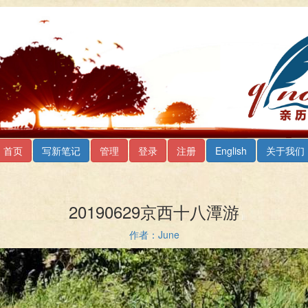
首页
写新笔记
管理
登录
注册
English
关于我们
20190629京西十八潭游
作者：June