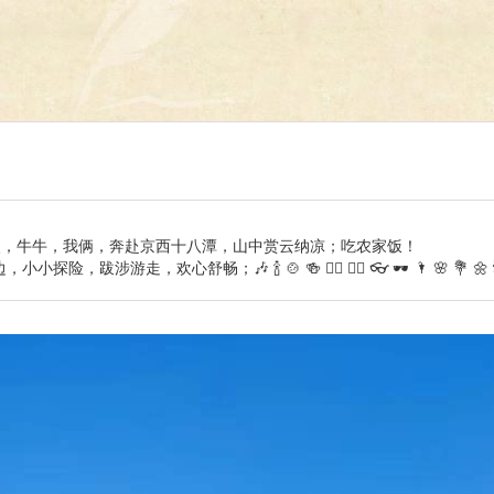
（三姨，牛牛，我俩，奔赴京西十八潭，山中赏云纳凉；吃农家饭！
欢心舒畅；🎶 🍾 🍲 🍻 🧚‍♀️ 🧚‍♂️ 👓 🕶 🌂 🌸 💐 🌼 