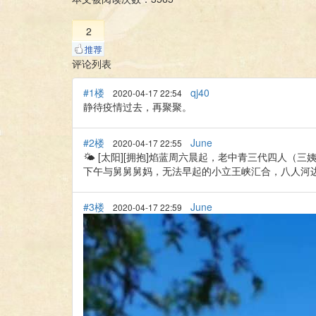
2
评论列表
#1楼
qj40
2020-04-17 22:54
静待疫情过去，再聚聚。
#2楼
June
2020-04-17 22:55
🌤 [太阳][拥抱]焰蓝周六晨起，老中青三代四人
下午与舅舅舅妈，无法早起的小立王峡汇合，八人河边，小小探险，跋涉游走，
#3楼
June
2020-04-17 22:59