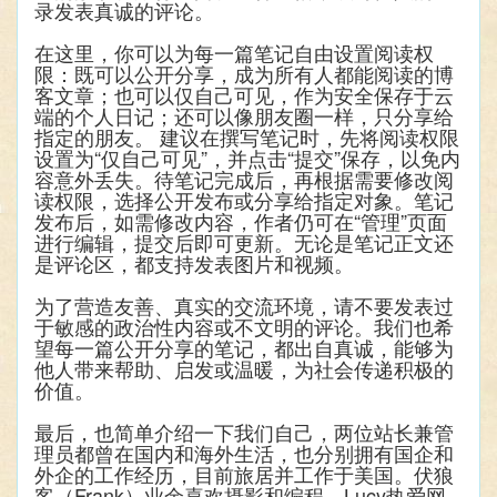
录发表真诚的评论。
在这里，你可以为每一篇笔记自由设置阅读权
限：既可以公开分享，成为所有人都能阅读的博
客文章；也可以仅自己可见，作为安全保存于云
端的个人日记；还可以像朋友圈一样，只分享给
指定的朋友。 建议在撰写笔记时，先将阅读权限
设置为“仅自己可见”，并点击“提交”保存，以免内
容意外丢失。待笔记完成后，再根据需要修改阅
读权限，选择公开发布或分享给指定对象。笔记
发布后，如需修改内容，作者仍可在“管理”页面
进行编辑，提交后即可更新。无论是笔记正文还
是评论区，都支持发表图片和视频。
为了营造友善、真实的交流环境，请不要发表过
于敏感的政治性内容或不文明的评论。我们也希
望每一篇公开分享的笔记，都出自真诚，能够为
他人带来帮助、启发或温暖，为社会传递积极的
价值。
最后，也简单介绍一下我们自己，两位站长兼管
理员都曾在国内和海外生活，也分别拥有国企和
外企的工作经历，目前旅居并工作于美国。伏狼
客（Frank）业余喜欢摄影和编程，Lucy热爱网