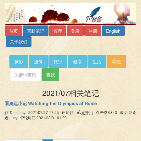
首页
写新笔记
管理
登录
注册
English
关于我们
摄影
摄像
旅行
健康
生活
其他
查找
2021/07相关笔记
看奥运小记 Watching the Olympics at Home
作者：Lucy
2021/07/27 17:55 评论(1)
点击数6843 最后评论
点赞(1)
者:
Lucy
评论时间:2021/08/01 01:29