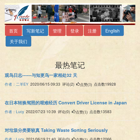
首页
写新笔记
管理
登录
注册
English
关于我们
最热笔记
观鸟日志------与知更鸟一家相处32 天
作者：二羊EY
2020/06/15 09:33 评论(2)
点击数19928
点赞(3)
在日本转换驾照的艰难经历 Convert Driver License in Japan
作者：Lucy
2022/07/23 10:39 评论(0)
点击数13583
点赞(1)
对垃圾分类要较真 Taking Waste Sorting Seriously
作者：Lucy
2021/06/19 21:40 评论(0)
点击数12066
点赞(1)