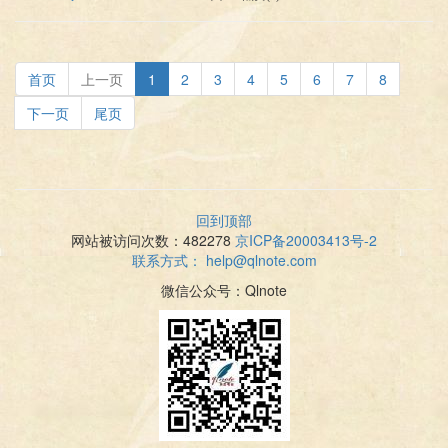
首页
上一页
1
2
3
4
5
6
7
8
下一页
尾页
回到顶部
网站被访问次数：482278
京ICP备20003413号-2
联系方式：
help@qlnote.com
微信公众号：Qlnote