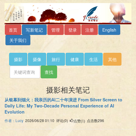
首页
写新笔记
管理
登录
注册
English
关于我们
摄影
摄像
旅行
健康
生活
其他
查找
摄影相关笔记
从银幕到烟火：我亲历的AI二十年演进 From Silver Screen to
Daily Life: My Two-Decade Personal Experience of AI
Evolution
作者：Lucy
2026/06/28 01:10 评论(0)
点击数296
点赞(1)